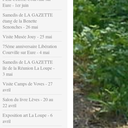
Eure - 1er juin
Samedis de LA GAZETTE
étang de la Benette
Senonches - 26 mai
Visite Musée Jouy - 25 mai
75éme anniversaire Libération
Courville sur Eure - 4 mai
Samedis de LA GAZETTE
île de la Réunion La Loupe -
3 mai
Visite Camps de Voves - 27
avril
Salon du livre Lèves - 20 au
22 avril
Exposition art La Loupe - 6
avril