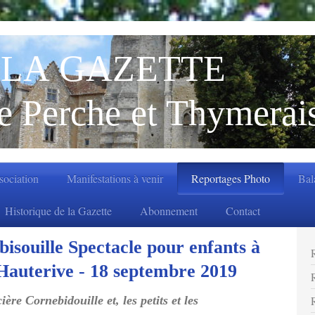
LA GAZETTE
e Perche et Thymerai
ssociation
Manifestations à venir
Reportages Photo
Bal
Historique de la Gazette
Abonnement
Contact
isouille Spectacle pour enfants à
auterive - 18 septembre 2019
ère Cornebidouille et, les petits et les