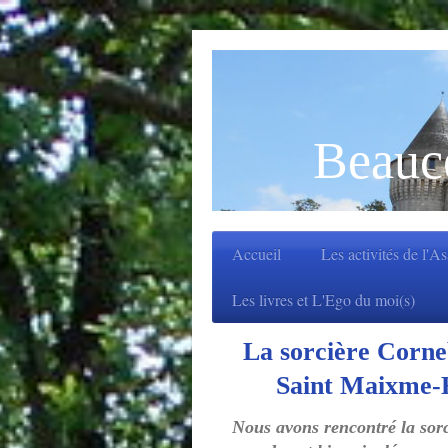
Beauc
Accueil
Les activités de l'A
Les livres et L'Ego du moi(s)
La sorcière Corneb
Saint Maixme-H
Nous avons rencontré la sorci