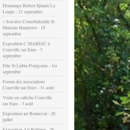
Hommage Robert Spianti La
Loupe - 21 septembre
Sorcière Cornebidouille St
Maixme-Hauterive - 18
septembre
Exposition C.MARIAU à
Courville sur Eure - 7
septembre
Fête St Lubin Pontgouin - 1er
septembre
Forum des associations
Courville sur Eure - 31 août
Visite en calèche Courville
sur Eure - 3 août
Exposition art Bonneval - 28
juillet
Exposition Art Bellême - 26