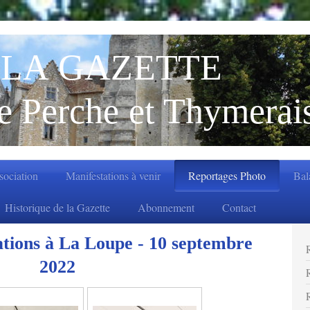
LA GAZETTE
e Perche et Thymerai
ssociation
Manifestations à venir
Reportages Photo
Bal
Historique de la Gazette
Abonnement
Contact
ations à La Loupe - 10 septembre
2022