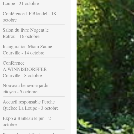
Loupe - 21 octobre
Conférence J.F.Blondel - 18
octobre
Salon du livre Nogent le
Rotrou - 16 octobre
Inauguration Miam Zaune
Courville - 14 octobre
Conférence
A.WINNISDORFFER
Courville - 8 octobre
Nouveau bénévole jardin
citoyen - 5 octobre
Accueil responsable Perche
Québec La Loupe - 3 octobre
Expo à Bailleau le pin - 2
octobre