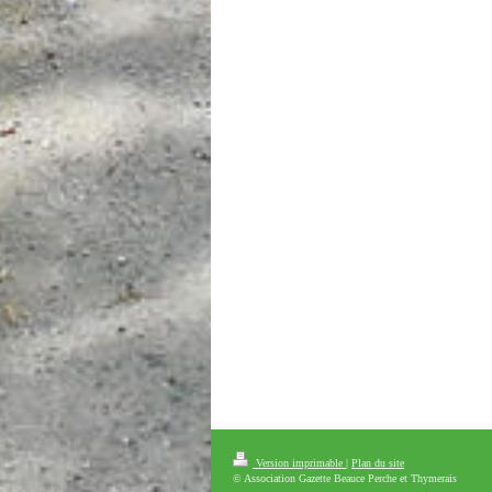
Version imprimable
|
Plan du site
© Association Gazette Beauce Perche et Thymerais