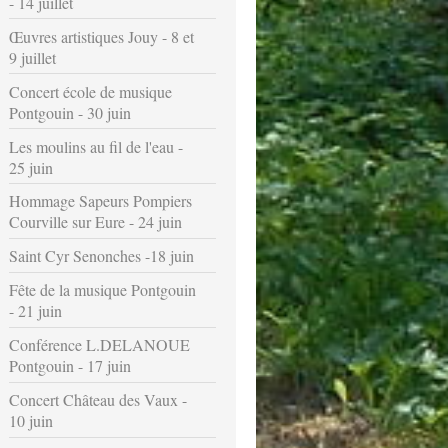
- 14 juillet
Œuvres artistiques Jouy - 8 et
9 juillet
Concert école de musique
Pontgouin - 30 juin
Les moulins au fil de l'eau -
25 juin
Hommage Sapeurs Pompiers
Courville sur Eure - 24 juin
Saint Cyr Senonches -18 juin
Fête de la musique Pontgouin
- 21 juin
Conférence L.DELANOUE
Pontgouin - 17 juin
Concert Château des Vaux -
10 juin