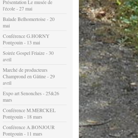
Présentation Le musée de
l'école - 27 mai
Balade Belhomertoise - 20
mai
Conférence G.HORNY
Pontgouin - 13 mai
Soirée Gospel Friaize - 30
avril
Marché de producteurs
Champrond en Gâtine - 29
avril
Expo art Senonches - 25&26
mars
Conférence M.MERCKEL
Pontgouin - 18 mars
Conférence A.BONJOUR
Pontgouin - 11 mars