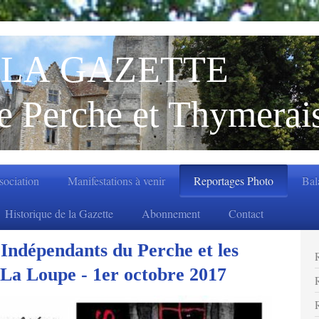
LA GAZETTE
e Perche et Thymerai
ssociation
Manifestations à venir
Reportages Photo
Bal
Historique de la Gazette
Abonnement
Contact
 Indépendants du Perche et les
 La Loupe - 1er octobre 2017