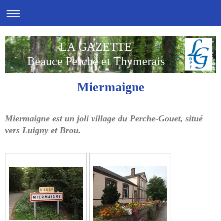
LA GAZETTE
Beauce Perche et Thymerais
Miermaigne
Miermaigne est un joli village du Perche-Gouet, situé
vers Luigny et Brou.