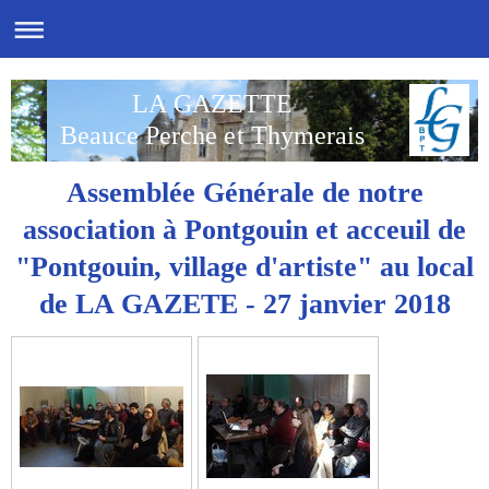
LA GAZETTE
Beauce Perche et Thymerais
Assemblée Générale de notre
association à Pontgouin et acceuil de
"Pontgouin, village d'artiste" au local
de LA GAZETE - 27 janvier 2018