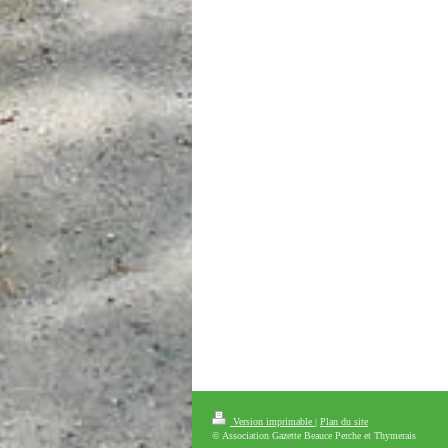
Version imprimable
|
Plan du site
© Association Gazette Beauce Perche et Thymerais