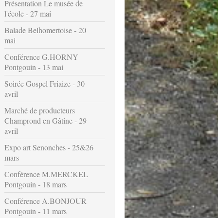
Présentation Le musée de
l'école - 27 mai
Balade Belhomertoise - 20
mai
Conférence G.HORNY
Pontgouin - 13 mai
Soirée Gospel Friaize - 30
avril
Marché de producteurs
Champrond en Gâtine - 29
avril
Expo art Senonches - 25&26
mars
Conférence M.MERCKEL
Pontgouin - 18 mars
Conférence A.BONJOUR
Pontgouin - 11 mars