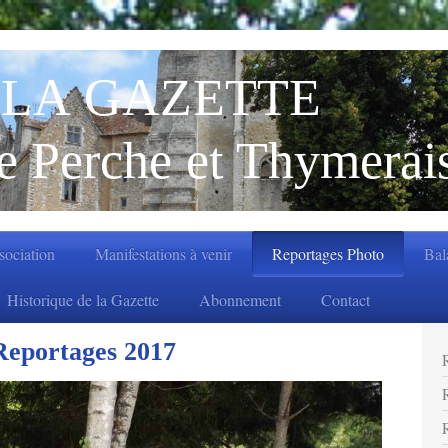
LA GAZETTE
e Perche et Thymerai
ssociation
Manifestations à venir
Reportages Photo
Bal
Historique de la Gazette
Abonnement
Contact
Reportages 2017