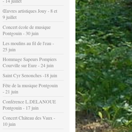
- 14 juillet
Œuvres artistiques Jouy - 8 et
9 juillet
Concert école de musique
Pontgouin - 30 juin
Les moulins au fil de l'eau -
25 juin
Hommage Sapeurs Pompiers
Courville sur Eure - 24 juin
Saint Cyr Senonches -18 juin
Fête de la musique Pontgouin
- 21 juin
Conférence L.DELANOUE
Pontgouin - 17 juin
Concert Château des Vaux -
10 juin