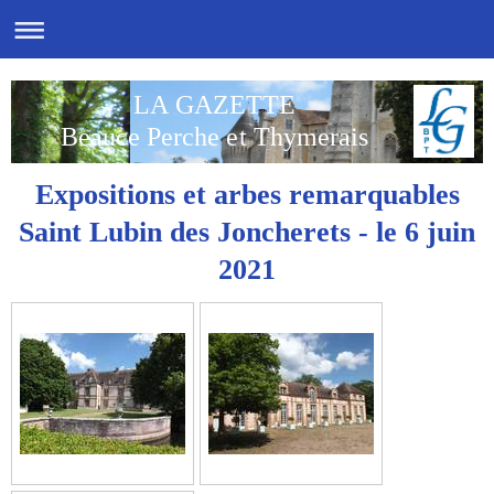
LA GAZETTE
Beauce Perche et Thymerais
Expositions et arbes remarquables
Saint Lubin des Joncherets - le 6 juin
2021