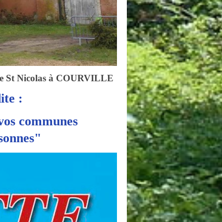
ace St Nicolas à COURVILLE
te :
 vos communes
onnes"