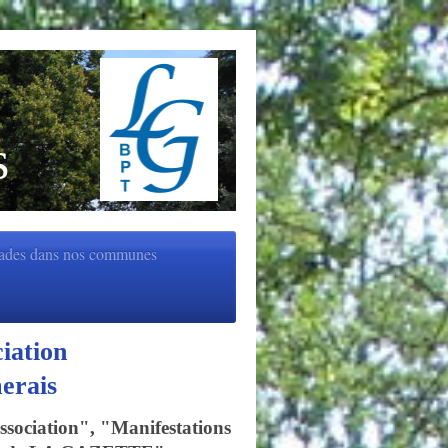
s
ades dans nos communes
Association
 Thymerais
Association", "Manifestations