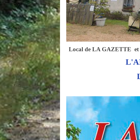
Local de LA GAZETTE et de
L'A
LA GAZETTE, 
"des 