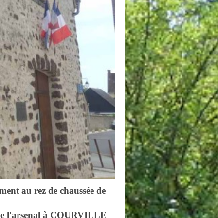
ement au rez de chaussée de
 Pothier"
 rue de l'arsenal à COURVILLE