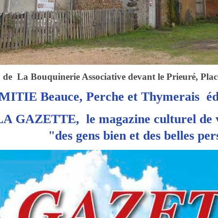
 La Bouquinerie Associative devant le Prieuré, Pl
MITIE Beauce, Perche et Thymerais édi
le magazine culturel de
gens bien et des belles pers