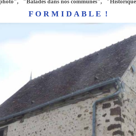
s photo", "Balades dans nos communes", "Historiqu
F O R M I D A B L E !