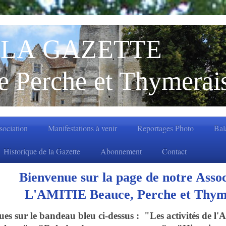
LA GAZETTE
e Perche et Thymerai
ssociation
Manifestations à venir
Reportages Photo
Bal
Historique de la Gazette
Abonnement
Contact
sur la page de notre 
Beauce, Perche et
s sur le bandeau bleu ci-dessus : "Les activités de l'