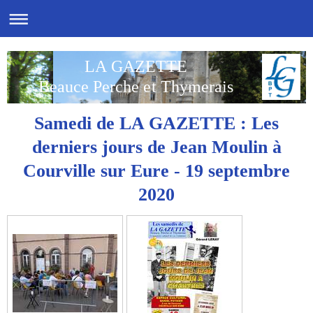
LA GAZETTE
Beauce Perche et Thymerais
Samedi de LA GAZETTE : Les
derniers jours de Jean Moulin à
Courville sur Eure - 19 septembre
2020