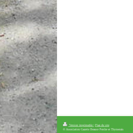
Version imprimable
|
Plan du site
© Association Gazette Beauce Perche et Thymerais