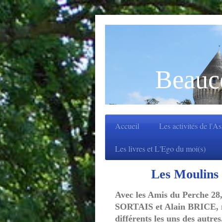
Beauc
Accueil
Les activités de l'A
Les livres et L'Ego du moi(s)
Les Moulins a
Avec les Amis du Perche 28,
SORTAIS et Alain BRICE, no
différents les uns des autres