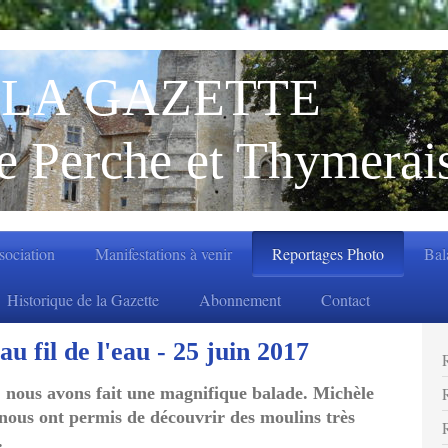
LA GAZETTE
e Perche et Thymerai
ssociation
Manifestations à venir
Reportages Photo
Bal
Historique de la Gazette
Abonnement
Contact
u fil de l'eau - 25 juin 2017
 nous avons fait une magnifique balade. Michèle
us ont permis de découvrir des moulins très
.