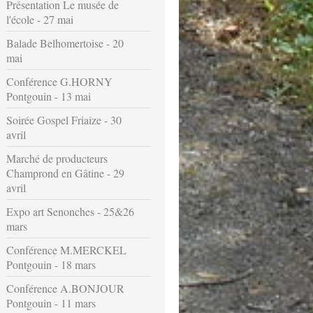
Présentation Le musée de
l'école - 27 mai
Balade Belhomertoise - 20
mai
Conférence G.HORNY
Pontgouin - 13 mai
Soirée Gospel Friaize - 30
avril
Marché de producteurs
Champrond en Gâtine - 29
avril
Expo art Senonches - 25&26
mars
Conférence M.MERCKEL
Pontgouin - 18 mars
Conférence A.BONJOUR
Pontgouin - 11 mars