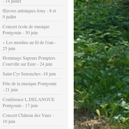
- 14 juillet
Œuvres artistiques Jouy - 8 et
9 juillet
Concert école de musique
Pontgouin - 30 juin
Les moulins au fil de l'eau -
25 juin
Hommage Sapeurs Pompiers
Courville sur Eure - 24 juin
Saint Cyr Senonches -18 juin
Fête de la musique Pontgouin
- 21 juin
Conférence L.DELANOUE
Pontgouin - 17 juin
Concert Château des Vaux -
10 juin