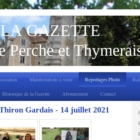
LA GAZETTE
e Perche et Thymerai
ssociation
Manifestations à venir
Reportages Photo
Bal
Historique de la Gazette
Abonnement
Contact
 Thiron Gardais - 14 juillet 2021