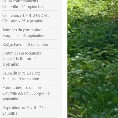
Salon collectionneurs
Courville - 26 septembre
Conférence J.F.BLONDEL
Chuisnes - 25 septembre
Journées du patrimoine
Vaupillon - 19 septembre
Rallye Favril -18 septembre
Forum des associations
Nogent le Rotrou - 5
septembre
Salon du livre La Ferté
Vidame - 5 septembre
Forums des associations
Courville&Saint Georges - 5
septembre
Exposition au Favril - 24 et
25 juillet