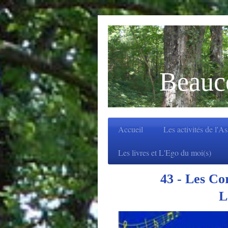
Beauc
Accueil
Les activités de l'A
Les livres et L'Ego du moi(s)
43 - Les Corvé
La 