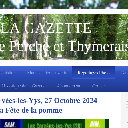
LA GAZETTE
e Perche et Thymerai
ssociation
Manifestations à venir
Reportages Photo
Bal
Historique de la Gazette
Abonnement
Contact
es-les-Yys, 27 Octobre 2024
Fête de la pomme