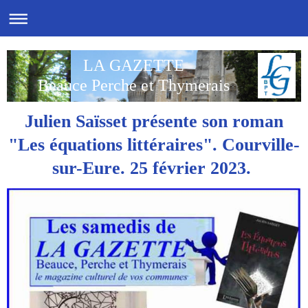
LA GAZETTE
Beauce Perche et Thymerais
Julien Saïsset présente son roman
"Les équations littéraires". Courville-
sur-Eure. 25 février 2023.