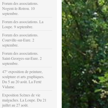
Forum des associations.
Nogent-le-Rotrou. 10
septembre.
Forum des associations. La
Loupe. 9 septembre.
Forum des associations.
Courville-sur-Eure. 2
septembre.
Forum des associations.
Saint-Georges-sur-Eure. 2
septembre.
47° exposition de peinture,
sculpture et arts graphiques.
Du 5 au 20 août. La Ferté
Vidame.
Exposition Scènes de vie
malgaches. La Loupe. Du 21
juillet au 27 août.