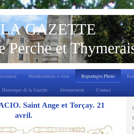
LA GAZETTE
e Perche et Thymerai
ssociation
Manifestations à venir
Reportages Photo
Bal
Historique de la Gazette
Abonnement
Contact
CIO. Saint Ange et Torçay. 21
avril.