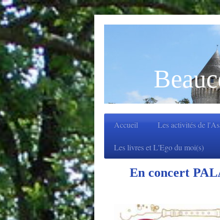
Beauc
Accueil
Les activités de l'A
Les livres et L'Ego du moi(s)
En concert PALA