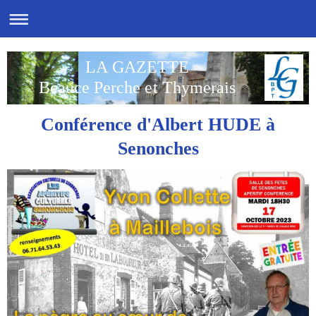
LA GAZETTE
Beauce Perche et Thymerais
Conférence d'Albert HUDE à
Senonches