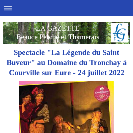
LA GAZETTE
Beauce Perche et Thymerais
Spectacle "La Légende du Saint
Buveur" au Domaine du Tronchay à
Courville sur Eure - 24 juillet 2022