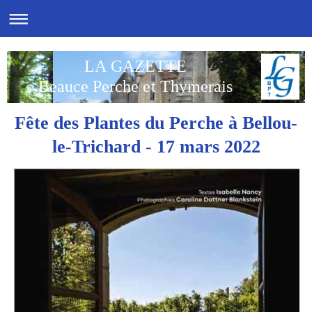
LA GAZETTE
Beauce Perche et Thymerais
Fête des Plantes du Perche à Bellou-
le-Trichard - 17 mars 2022