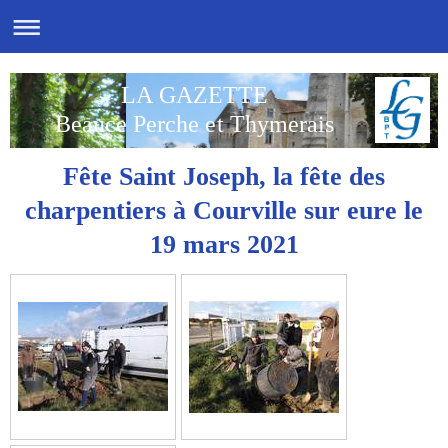
LA GAZETTE
Beauce Perche et Thymerais
Fête Saint Joseph, la fête des
charpentiers à Courville sur eure le
19 mars 2021