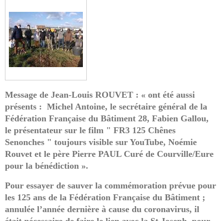
Message de Jean-Louis ROUVET : « ont été aussi
présents : Michel Antoine, le secrétaire général de la
Fédération Française du Bâtiment 28, Fabien Gallou,
le présentateur sur le film " FR3 125 Chênes
Senonches " toujours visible sur YouTube, Noémie
Rouvet et le père Pierre PAUL Curé de Courville/Eure
pour la bénédiction ».
Pour essayer de sauver la commémoration prévue pour
les
125
ans de la
F
édération
F
rançaise du
B
âtiment ;
annulée l’année dernière à cause du coronavirus, il
était nécessaire de faire le lien avec la St Joseph, pour