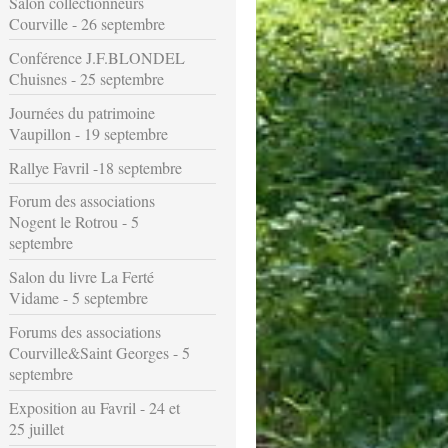
Salon collectionneurs
Courville - 26 septembre
Conférence J.F.BLONDEL
Chuisnes - 25 septembre
Journées du patrimoine
Vaupillon - 19 septembre
Rallye Favril -18 septembre
Forum des associations
Nogent le Rotrou - 5
septembre
Salon du livre La Ferté
Vidame - 5 septembre
Forums des associations
Courville&Saint Georges - 5
septembre
Exposition au Favril - 24 et
25 juillet