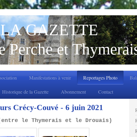
LA GAZETTE
e Perche et Thymerai
ssociation
Manifestations à venir
Reportages Photo
Bal
Historique de la Gazette
Abonnement
Contact
urs Crécy-Couvé - 6 juin 2021
(entre le Thymerais et le Drouais)