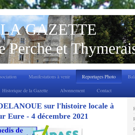
LA GAZETTE
e Perche et Thymerai
ssociation
Manifestations à venir
Reportages Photo
Bal
Historique de la Gazette
Abonnement
Contact
DELANOUE sur l'histoire locale à
sur Eure - 4 décembre 2021