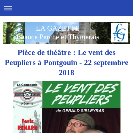
LA GAZETTE
Beauce Perche et Thymerais
Pièce de théâtre : Le vent des
Peupliers à Pontgouin - 22 septembre
2018