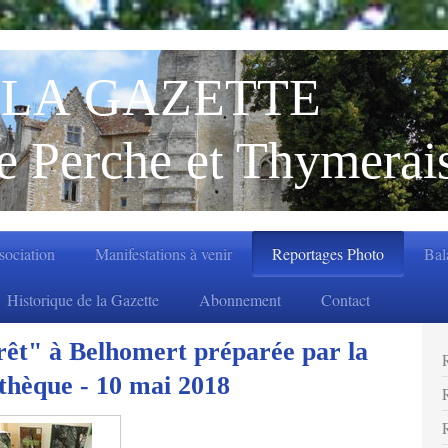
LA GAZETTE
e Perche et Thymerai
ssociation
Manifestations à venir
Reportages Photo
Bal
Historique de la Gazette
Abonnement
Contact
rêt" à Belhomert préparée par la
othèque - 10 mai 2018