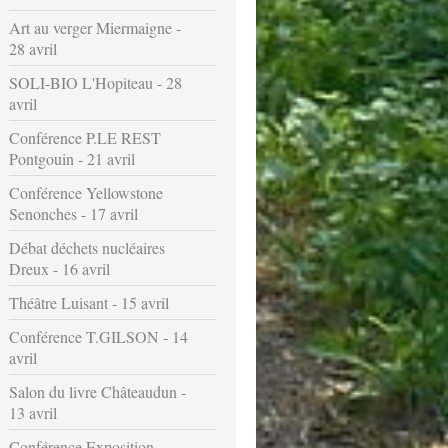
Art au verger Miermaigne -
28 avril
SOLI-BIO L'Hopiteau - 28
avril
Conférence P.LE REST
Pontgouin - 21 avril
Conférence Yellowstone
Senonches - 17 avril
Débat déchets nucléaires
Dreux - 16 avril
Théâtre Luisant - 15 avril
Conférence T.GILSON - 14
avril
Salon du livre Châteaudun -
13 avril
Conférence Exposition