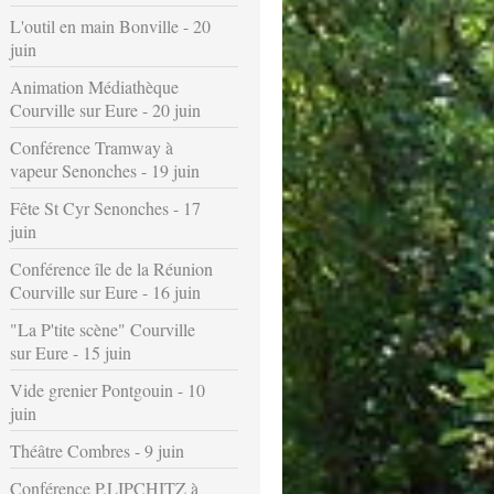
L'outil en main Bonville - 20
juin
Animation Médiathèque
Courville sur Eure - 20 juin
Conférence Tramway à
vapeur Senonches - 19 juin
Fête St Cyr Senonches - 17
juin
Conférence île de la Réunion
Courville sur Eure - 16 juin
"La P'tite scène" Courville
sur Eure - 15 juin
Vide grenier Pontgouin - 10
juin
Théâtre Combres - 9 juin
Conférence P.LIPCHITZ à