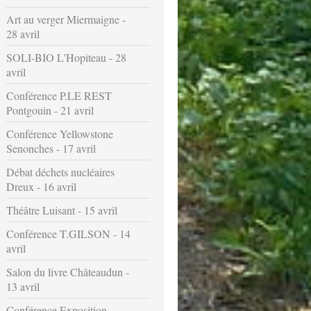
Art au verger Miermaigne -
28 avril
SOLI-BIO L'Hopiteau - 28
avril
Conférence P.LE REST
Pontgouin - 21 avril
Conférence Yellowstone
Senonches - 17 avril
Débat déchets nucléaires
Dreux - 16 avril
Théâtre Luisant - 15 avril
Conférence T.GILSON - 14
avril
Salon du livre Châteaudun -
13 avril
Conférence Exposition