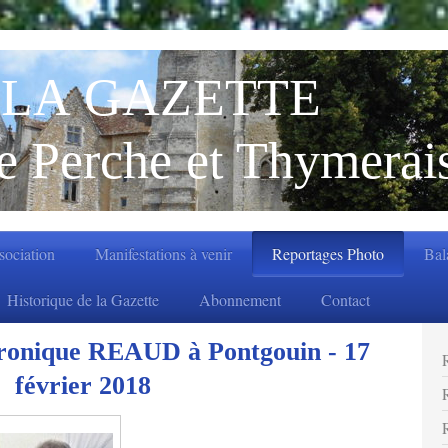
LA GAZETTE
e Perche et Thymerai
ssociation
Manifestations à venir
Reportages Photo
Bal
Historique de la Gazette
Abonnement
Contact
ronique REAUD à Pontgouin - 17
février 2018