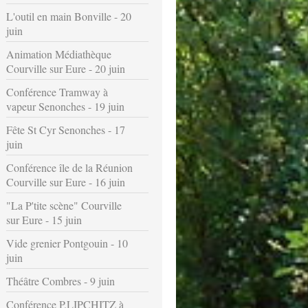
L'outil en main Bonville - 20
juin
Animation Médiathèque
Courville sur Eure - 20 juin
Conférence Tramway à
vapeur Senonches - 19 juin
Fête St Cyr Senonches - 17
juin
Conférence île de la Réunion
Courville sur Eure - 16 juin
"La P'tite scène" Courville
sur Eure - 15 juin
Vide grenier Pontgouin - 10
juin
Théâtre Combres - 9 juin
Conférence P.LIPCHITZ à