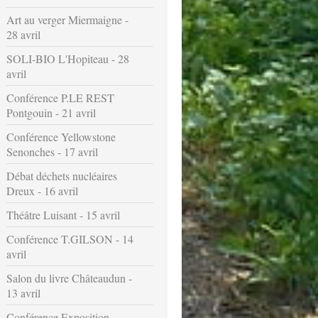
Art au verger Miermaigne -
28 avril
SOLI-BIO L'Hopiteau - 28
avril
Conférence P.LE REST
Pontgouin - 21 avril
Conférence Yellowstone
Senonches - 17 avril
Débat déchets nucléaires
Dreux - 16 avril
Théâtre Luisant - 15 avril
Conférence T.GILSON - 14
avril
Salon du livre Châteaudun -
13 avril
Conférence Exposition