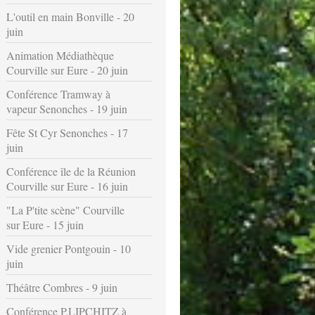
L'outil en main Bonville - 20
juin
Animation Médiathèque
Courville sur Eure - 20 juin
Conférence Tramway à
vapeur Senonches - 19 juin
Fête St Cyr Senonches - 17
juin
Conférence île de la Réunion
Courville sur Eure - 16 juin
"La P'tite scène" Courville
sur Eure - 15 juin
Vide grenier Pontgouin - 10
juin
Théâtre Combres - 9 juin
Conférence P.LIPCHITZ à