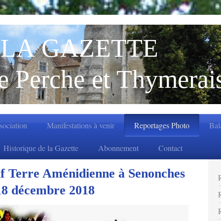
LA GAZETTE
e Perche et Thymerai
ssociation
Manifestations à venir
Reportages Photo
Bal
Historique de la Gazette
Abonnement
Contact
if Terre Aménidienne à Senonches
18 décembre 2018