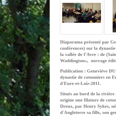
Diaporama présenté par Gen
conférences) sur la dynastie
la vallée de l’Avre : de (Sa
Waddington», ouvrage édit
Publication : Geneviève
dynastie de cotonniers en E
d'Eure-et-Loir-2011.
Situés au bord de la rivièr
origine une filature de cot
Dreux, par Henry Sykes, nég
d'Angleterre sa fille, son 