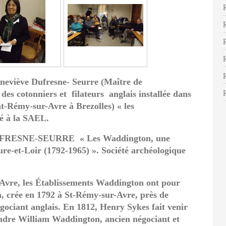
eviève Dufresne- Seurre (Maître de
 des cotonniers et filateurs anglais installée dans
int-Rémy-sur-Avre à Brezolles) « les
é à la SAEL.
 DUFRESNE-SEURRE « Les Waddington, une
ure-et-Loir (1792-1965) ». Société archéologique
e Avre, les Établissements Waddington ont pour
on, crée en 1792 à St-Rémy-sur-Avre, près de
ociant anglais. En 1812, Henry Sykes fait venir
gendre William Waddington, ancien négociant et