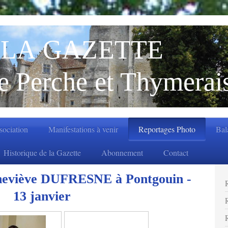
LA GAZETTE
e Perche et Thymerai
ssociation
Manifestations à venir
Reportages Photo
Bal
Historique de la Gazette
Abonnement
Contact
neviève DUFRESNE à Pontgouin -
13 janvier