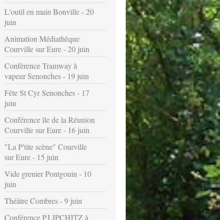
L'outil en main Bonville - 20
juin
Animation Médiathèque
Courville sur Eure - 20 juin
Conférence Tramway à
vapeur Senonches - 19 juin
Fête St Cyr Senonches - 17
juin
Conférence île de la Réunion
Courville sur Eure - 16 juin
"La P'tite scène" Courville
sur Eure - 15 juin
Vide grenier Pontgouin - 10
juin
Théâtre Combres - 9 juin
Conférence P.LIPCHITZ à