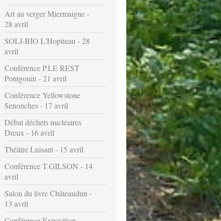
Art au verger Miermaigne -
28 avril
SOLI-BIO L'Hopiteau - 28
avril
Conférence P.LE REST
Pontgouin - 21 avril
Conférence Yellowstone
Senonches - 17 avril
Débat déchets nucléaires
Dreux - 16 avril
Théâtre Luisant - 15 avril
Conférence T.GILSON - 14
avril
Salon du livre Châteaudun -
13 avril
Conférence Exposition