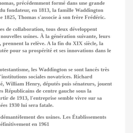
, Thomas, précédemment formé dans une grande
t du fondateur, en 1813, la famille Waddington
de 1825, Thomas s'associe à son frère Frédéric.
s de collaboration, tous deux développent
 nouvelles usines. À la génération suivante, leurs
 prennent la relève. A la fin du XIX siècle, la
ée pour sa prospérité et ses innovations dans le
rotestantisme, les Waddington se sont lancés très
institutions sociales novatrices. Richard
é, William Henry, députés puis sénateurs, jouent
es Républicains de centre gauche sous la
tir de 1913, l'entreprise semble vivre sur sa
ées 1930 lui sera fatale.
 démantèlement des usines. Les Établissements
éfinitivement en 1961