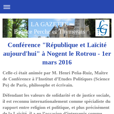
LA GAZETTE
Beauce Perche et Thymerais
Conférence "République et Laïcité
aujourd'hui" à Nogent le Rotrou - 1er
mars 2016
Celle-ci était animée par M. Henri Peña-Ruiz, Maître
de Conférence à l’Institut d’Etudes Politiques (Science
Po) de Paris, philosophe et écrivain.
Défendant les valeurs de solidarité et de justice sociale,
il est reconnu internationalement comme spécialiste du
rapport entre religion et politique, et plus précisément
de la Laïcité, il a eu l’occasion d’intervenir comme